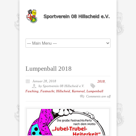
Lumpenball 2018
Januar 28, 2018
2018
,
by Sportverein 08 Hillscheid e.V.
Fasching
,
Fastnacht
,
Hillscheid
,
Karneval
,
Lumpenball
Comments are off