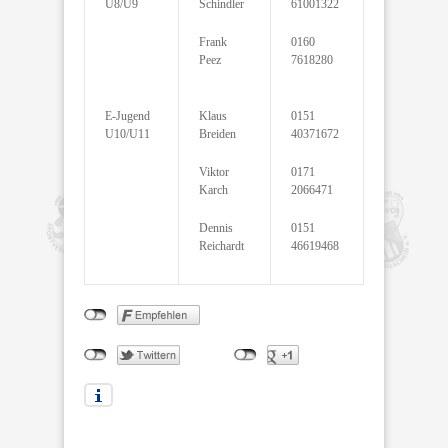
U8/U9
Schindler
61001322
Frank
0160
Peez
7618280
E-Jugend
Klaus
0151
U10/U11
Breiden
40371672
Viktor
0171
Karch
2066471
Dennis
0151
Reichardt
46619468