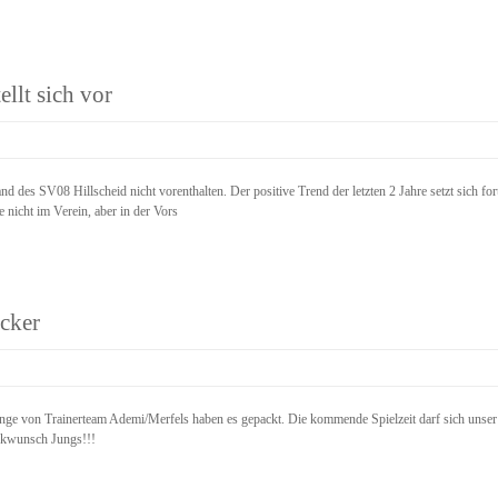
llt sich vor
 des SV08 Hillscheid nicht vorenthalten. Der positive Trend der letzten 2 Jahre setzt sich fort
 nicht im Verein, aber in der Vors
cker
linge von Trainerteam Ademi/Merfels haben es gepackt. Die kommende Spielzeit darf sich unse
ückwunsch Jungs!!!