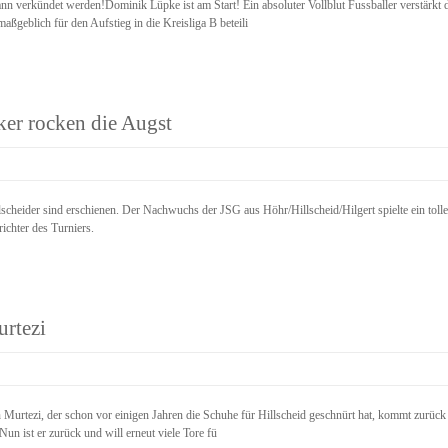
nn verkündet werden!Dominik Lüpke ist am Start! Ein absoluter Vollblut Fussballer verstärk
ßgeblich für den Aufstieg in die Kreisliga B beteili
er rocken die Augst
llscheider sind erschienen. Der Nachwuchs der JSG aus Höhr/Hillscheid/Hilgert spielte ein t
ichter des Turniers.
rtezi
urtezi, der schon vor einigen Jahren die Schuhe für Hillscheid geschnürt hat, kommt zurück 
n ist er zurück und will erneut viele Tore fü