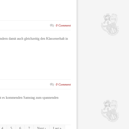
0 Comment
ern damit auch gleichzeitig den Klassenerhalt in
0 Comment
ommt es kommenden Samstag zum spannenden
4
5
6
7
Next ›
Last »