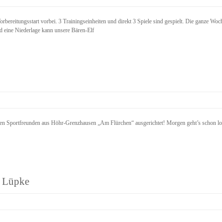
bereitungsstart vorbei. 3 Trainingseinheiten und direkt 3 Spiele sind gespielt. Die ganze Woc
 eine Niederlage kann unsere Bären-Elf
en Sportfreunden aus Höhr-Grenzhausen „Am Flürchen“ ausgerichtet! Morgen geht’s schon lo
 Lüpke