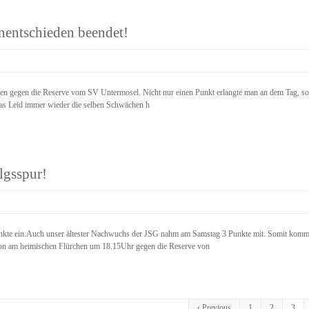
nentschieden beendet!
ren gegen die Reserve vom SV Untermosel. Nicht nur einen Punkt erlangte man an dem Tag, sond
 das Leid immer wieder die selben Schwächen h
lgsspur!
 Punkte ein.Auch unser ältester Nachwuchs der JSG nahm am Samstag 3 Punkte mit. Somit k
ison am heimischen Flürchen um 18.15Uhr gegen die Reserve von
‹ Previous
1
2
3